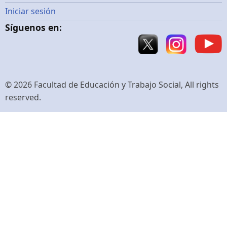
Menú
Iniciar sesión
Síguenos en:
de
cuenta
de
© 2026 Facultad de Educación y Trabajo Social, All rights
reserved.
usuario