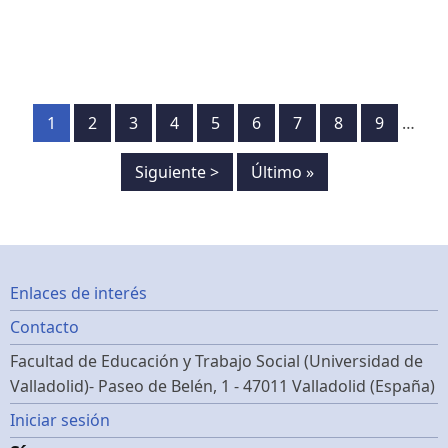
Paginación
Página
1
Página
2
Página
3
Página
4
Página
5
Página
6
Página
7
Página
8
Página
9
…
Siguiente
Siguiente >
Última
Último »
página
página
Footer
Enlaces de interés
Contacto
menu
Facultad de Educación y Trabajo Social (Universidad de
Valladolid)- Paseo de Belén, 1 - 47011 Valladolid (España)
Menú
Iniciar sesión