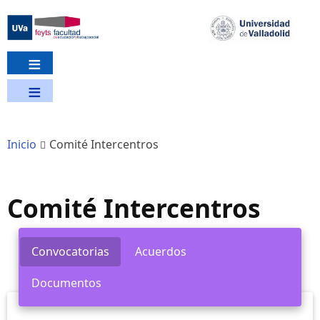
Pasar
al
contenido
principal
Inicio
Comité Intercentros
Comité Intercentros
Convocatorias
Acuerdos
Documentos