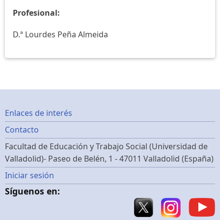
Profesional:
D.ª Lourdes Peña Almeida
Footer
Enlaces de interés
Contacto
menu
Facultad de Educación y Trabajo Social (Universidad de
Valladolid)- Paseo de Belén, 1 - 47011 Valladolid (España)
Menú
Iniciar sesión
Síguenos en:
de