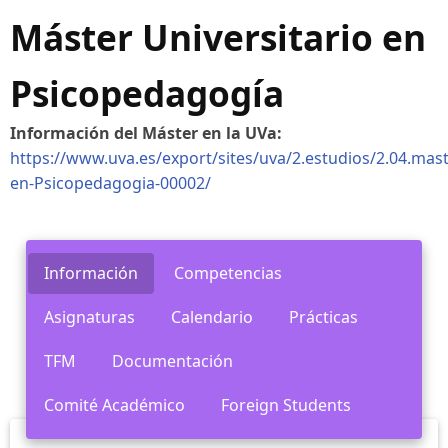
Máster Universitario en
Psicopedagogía
Información del Máster en la UVa:
https://www.uva.es/export/sites/uva/2.estudios/2.04.mast
en-Psicopedagogia-00002/
Información
Competencias
Asignaturas
Calendario
Prácticas
TFM
Documentación
Comité Académico
Foreign Students