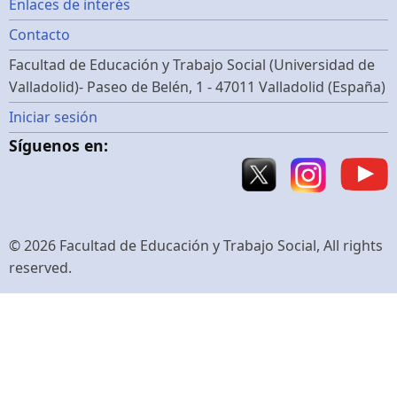
Footer
Enlaces de interés
Contacto
menu
Facultad de Educación y Trabajo Social (Universidad de
Valladolid)- Paseo de Belén, 1 - 47011 Valladolid (España)
Menú
Iniciar sesión
Síguenos en:
de
cuenta
de
© 2026 Facultad de Educación y Trabajo Social, All rights
reserved.
usuario