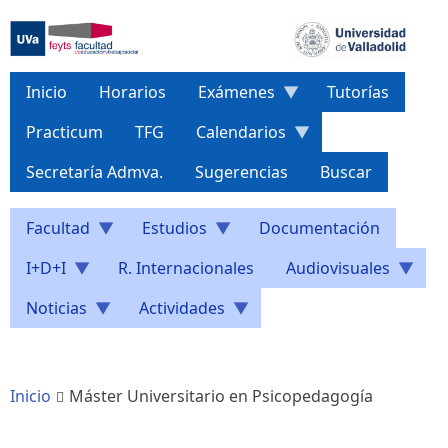
Pasar
al
contenido
principal
Inicio
Horarios
Exámenes
Tutorías
Practicum
TFG
Calendarios
Secretaría Admva.
Sugerencias
Buscar
Facultad
Estudios
Documentación
I+D+I
R. Internacionales
Audiovisuales
Noticias
Actividades
Inicio
Máster Universitario en Psicopedagogía