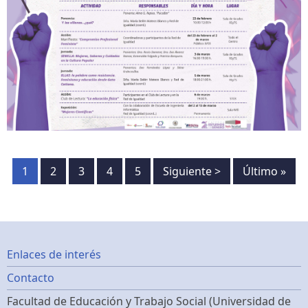
Paginación
Página
1
Página
2
Página
3
Página
4
Página
5
Siguiente
Siguiente >
Última
Último »
página
página
Footer
Enlaces de interés
Contacto
menu
Facultad de Educación y Trabajo Social (Universidad de