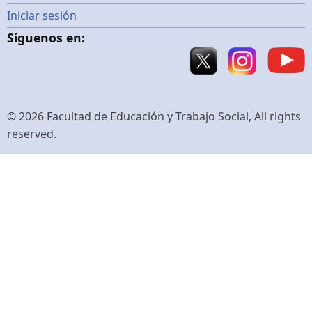
Menú
Iniciar sesión
Síguenos en:
de
cuenta
de
© 2026 Facultad de Educación y Trabajo Social, All rights
reserved.
usuario