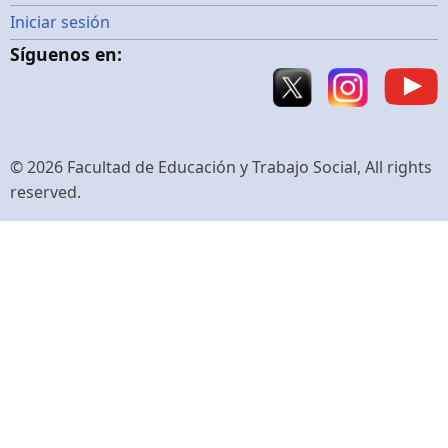
Menú
Iniciar sesión
Síguenos en:
de
cuenta
de
© 2026 Facultad de Educación y Trabajo Social, All rights
reserved.
usuario