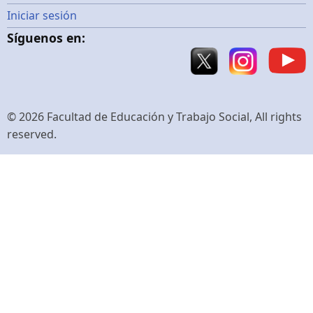
Menú
Iniciar sesión
Síguenos en:
de
cuenta
de
© 2026 Facultad de Educación y Trabajo Social, All rights
reserved.
usuario