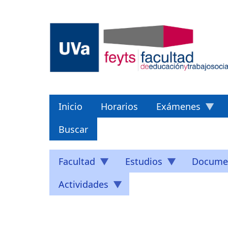
Pasar
al
contenido
principal
Inicio
Horarios
Exámenes
Buscar
Facultad
Estudios
Docume
Actividades