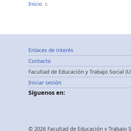
Inicio
Footer
Enlaces de interés
Contacto
menu
Facultad de Educación y Trabajo Social (U
Menú
Iniciar sesión
Síguenos en:
de
cuenta
© 2026 Facultad de Educación y Trabajo So