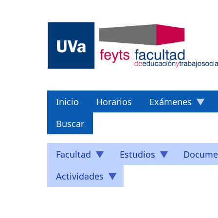
Pasar
al
contenido
principal
Inicio
Horarios
Exámenes
Buscar
Facultad
Estudios
Docume
Actividades