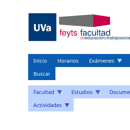
Pasar
al
contenido
principal
Inicio
Horarios
Exámenes
Buscar
Facultad
Estudios
Docume
Actividades