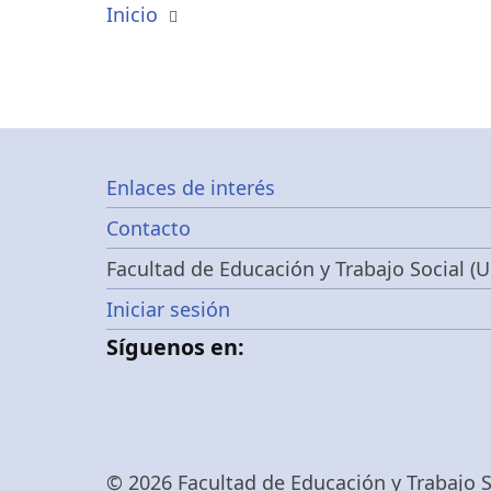
Inicio
Footer
Enlaces de interés
Contacto
menu
Facultad de Educación y Trabajo Social (U
Menú
Iniciar sesión
Síguenos en:
de
cuenta
© 2026 Facultad de Educación y Trabajo So