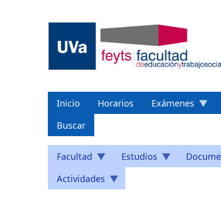
Pasar
al
contenido
principal
Inicio
Horarios
Exámenes
Buscar
Facultad
Estudios
Docume
Actividades