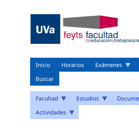
Pasar
al
contenido
principal
Inicio
Horarios
Exámenes
Buscar
Facultad
Estudios
Docume
Actividades