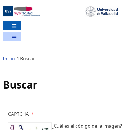
Pasar
al
contenido
principal
Inicio
Buscar
Buscar
Buscar
CAPTCHA
¿Cuál es el código de la imagen?