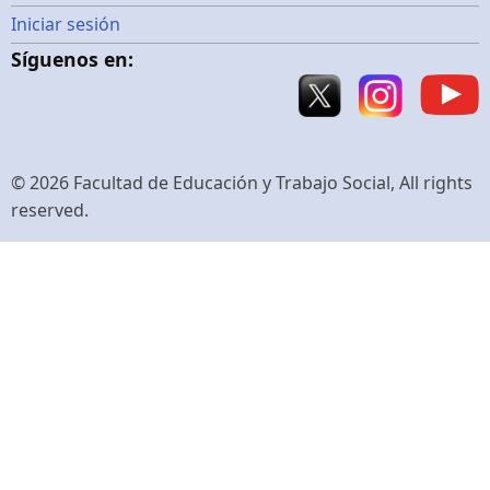
Menú
Iniciar sesión
Síguenos en:
de
cuenta
de
© 2026 Facultad de Educación y Trabajo Social, All rights
reserved.
usuario