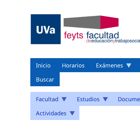
Pasar
al
contenido
principal
Inicio
Horarios
Exámenes
Buscar
Facultad
Estudios
Docume
Actividades