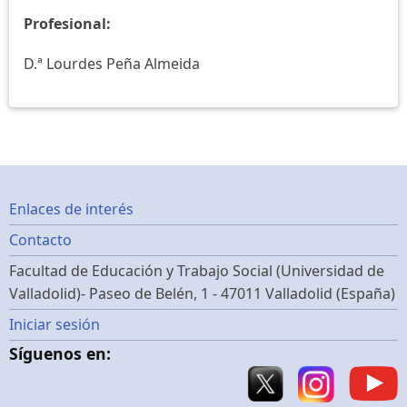
Profesional:
D.ª Lourdes Peña Almeida
Footer
Enlaces de interés
Contacto
menu
Facultad de Educación y Trabajo Social (Universidad de
Valladolid)- Paseo de Belén, 1 - 47011 Valladolid (España)
Menú
Iniciar sesión
Síguenos en:
de