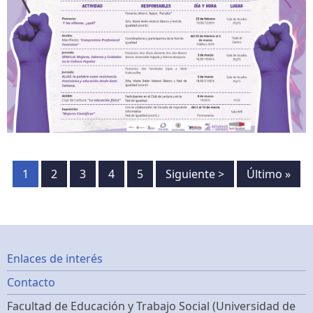
Paginación
Página
1
Página
2
Página
3
Página
4
Página
5
Siguiente
Siguiente >
Última
Último »
página
página
Footer
Enlaces de interés
Contacto
menu
Facultad de Educación y Trabajo Social (Universidad de