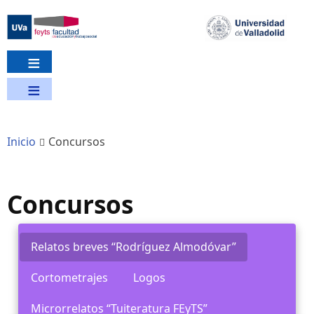
Pasar
al
contenido
principal
Inicio
Concursos
Concursos
Relatos breves “Rodríguez Almodóvar”
Cortometrajes
Logos
Microrrelatos “Tuiteratura FEyTS”