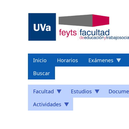
Pasar
al
contenido
principal
Inicio
Horarios
Exámenes
Buscar
Facultad
Estudios
Docume
Actividades