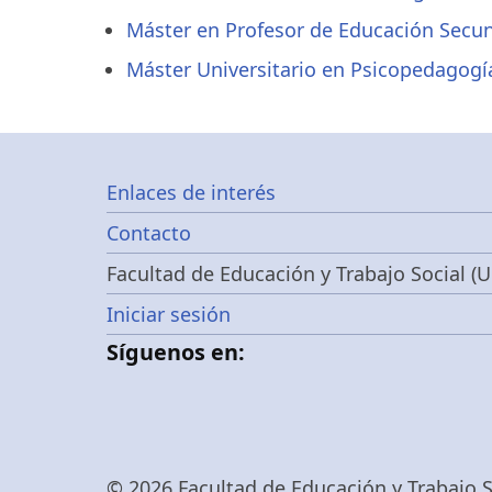
Máster en Profesor de Educación Secun
Máster Universitario en Psicopedagogí
Footer
Enlaces de interés
Contacto
menu
Facultad de Educación y Trabajo Social (U
Menú
Iniciar sesión
Síguenos en:
de
cuenta
© 2026 Facultad de Educación y Trabajo So