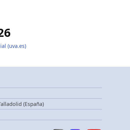
26
ial (uva.es)
alladolid (España)