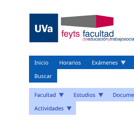
Pasar
al
contenido
principal
Inicio
Horarios
Exámenes
Buscar
Facultad
Estudios
Docume
Actividades