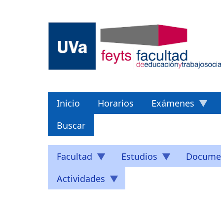
Pasar
al
contenido
principal
Inicio
Horarios
Exámenes
Buscar
Facultad
Estudios
Docume
Actividades