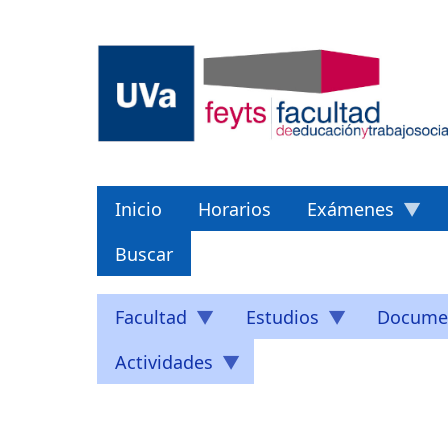
Pasar
al
contenido
principal
Inicio
Horarios
Exámenes
Buscar
Facultad
Estudios
Docume
Actividades