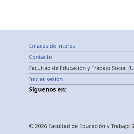
Footer
Enlaces de interés
Contacto
menu
Facultad de Educación y Trabajo Social (U
Menú
Iniciar sesión
Síguenos en:
de
cuenta
© 2026 Facultad de Educación y Trabajo So
de