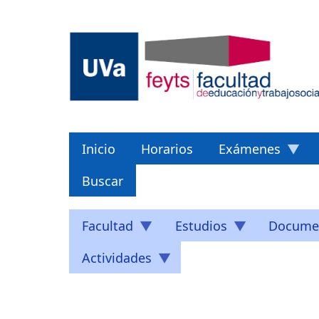
Pasar
al
contenido
principal
Inicio
Horarios
Exámenes
Buscar
Facultad
Estudios
Docume
Actividades