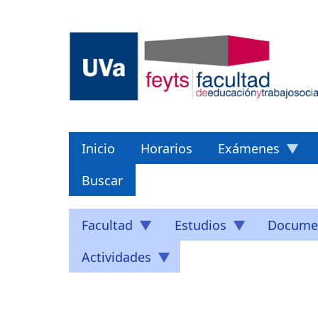
Pasar
al
contenido
principal
Inicio
Horarios
Exámenes
Buscar
Facultad
Estudios
Docume
Actividades