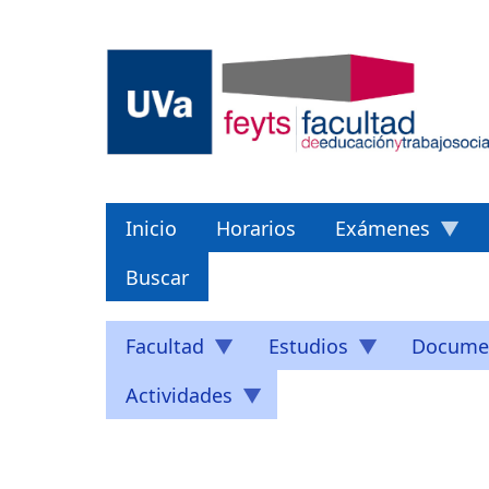
Pasar
al
contenido
principal
Inicio
Horarios
Exámenes
Buscar
Facultad
Estudios
Docume
Actividades