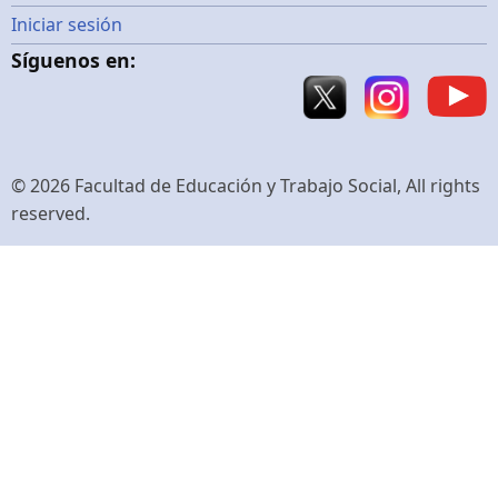
Menú
Iniciar sesión
Síguenos en:
de
cuenta
de
© 2026 Facultad de Educación y Trabajo Social, All rights
reserved.
usuario