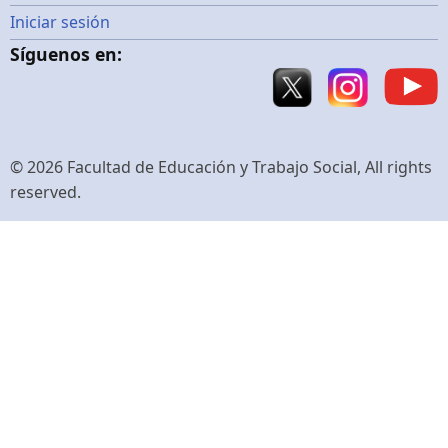
Menú
Iniciar sesión
Síguenos en:
de
cuenta
de
© 2026 Facultad de Educación y Trabajo Social, All rights
reserved.
usuario