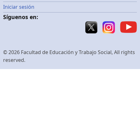
Menú
Iniciar sesión
Síguenos en:
de
cuenta
de
© 2026 Facultad de Educación y Trabajo Social, All rights
reserved.
usuario