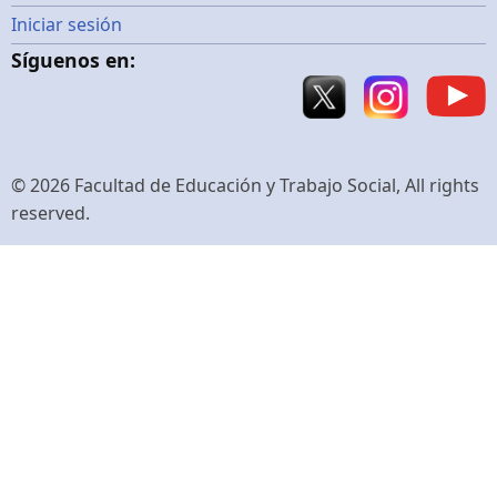
Menú
Iniciar sesión
Síguenos en:
de
cuenta
de
© 2026 Facultad de Educación y Trabajo Social, All rights
reserved.
usuario