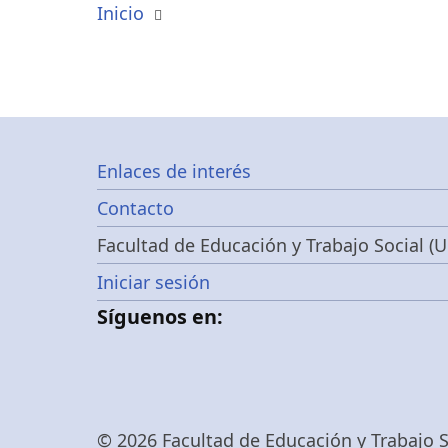
Inicio
Footer
Enlaces de interés
Contacto
menu
Facultad de Educación y Trabajo Social (U
Menú
Iniciar sesión
Síguenos en:
de
cuenta
© 2026 Facultad de Educación y Trabajo So