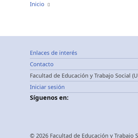
Inicio
Footer
Enlaces de interés
Contacto
menu
Facultad de Educación y Trabajo Social (U
Menú
Iniciar sesión
Síguenos en:
de
cuenta
© 2026 Facultad de Educación y Trabajo So