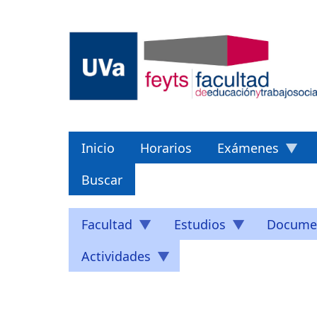
Pasar
al
contenido
principal
Inicio
Horarios
Exámenes
Buscar
Facultad
Estudios
Docume
Actividades