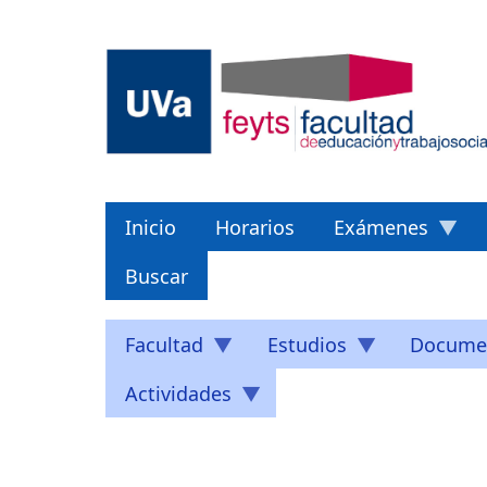
Pasar
al
contenido
principal
Inicio
Horarios
Exámenes
Buscar
Facultad
Estudios
Docume
Actividades