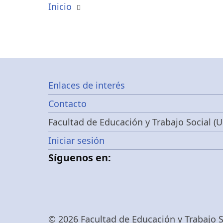
Inicio
Footer
Enlaces de interés
Contacto
menu
Facultad de Educación y Trabajo Social (U
Menú
Iniciar sesión
Síguenos en:
de
cuenta
© 2026 Facultad de Educación y Trabajo So