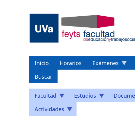
Pasar
al
contenido
principal
Inicio
Horarios
Exámenes
Buscar
Facultad
Estudios
Docume
Actividades