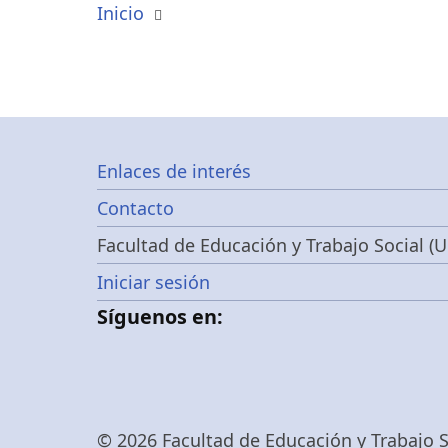
Inicio
Footer
Enlaces de interés
Contacto
menu
Facultad de Educación y Trabajo Social (U
Menú
Iniciar sesión
Síguenos en:
de
cuenta
© 2026 Facultad de Educación y Trabajo So