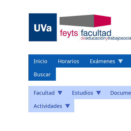
Pasar
al
contenido
principal
Inicio
Horarios
Exámenes
Buscar
Facultad
Estudios
Docume
Actividades