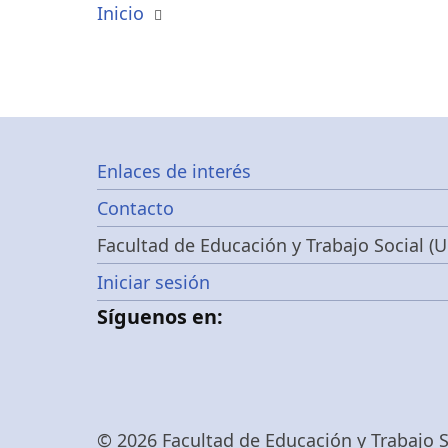
Inicio
Footer
Enlaces de interés
Contacto
menu
Facultad de Educación y Trabajo Social (U
Menú
Iniciar sesión
Síguenos en:
de
cuenta
© 2026 Facultad de Educación y Trabajo So