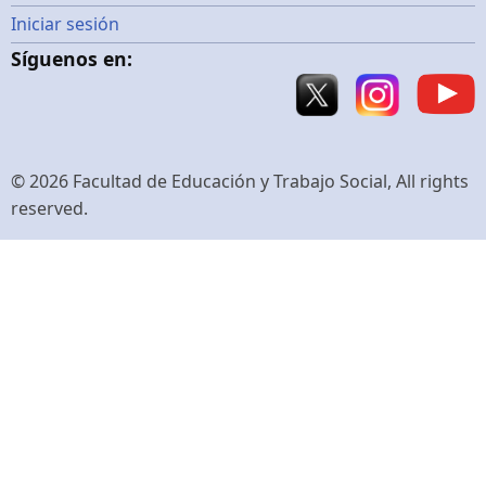
Menú
Iniciar sesión
Síguenos en:
de
cuenta
de
© 2026 Facultad de Educación y Trabajo Social, All rights
reserved.
usuario