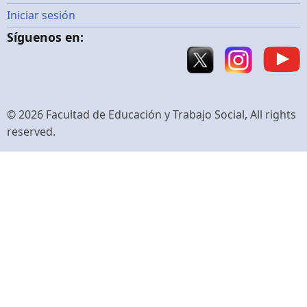
Menú
Iniciar sesión
Síguenos en:
de
cuenta
de
© 2026 Facultad de Educación y Trabajo Social, All rights
reserved.
usuario