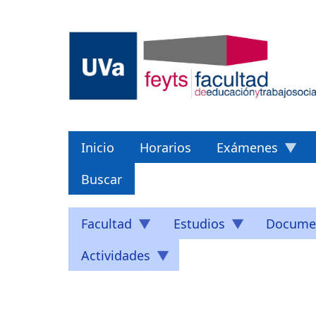
Pasar
al
contenido
principal
Inicio
Horarios
Exámenes
Buscar
Facultad
Estudios
Docume
Actividades