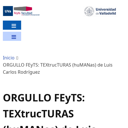
Pasar
al
contenido
principal
Inicio
ORGULLO FEyTS: TEXtrucTURAS (huMANas) de Luis
Carlos Rodríguez
ORGULLO FEyTS:
TEXtrucTURAS