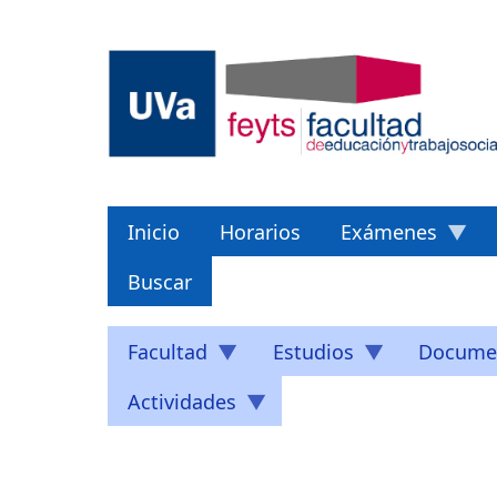
Pasar
al
contenido
principal
Inicio
Horarios
Exámenes
Buscar
Facultad
Estudios
Docume
Actividades