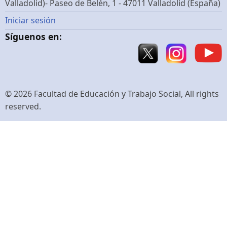
Valladolid)- Paseo de Belén, 1 - 47011 Valladolid (España)
Menú
Iniciar sesión
Síguenos en:
de
cuenta
de
© 2026 Facultad de Educación y Trabajo Social, All rights
reserved.
usuario