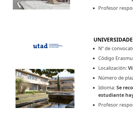
Profesor respon
UNIVERSIDADE
Nº de convocat
Código Erasmu
Localización:
Vi
Número de plaz
Idioma:
Se reco
estudiante hay
Profesor respon