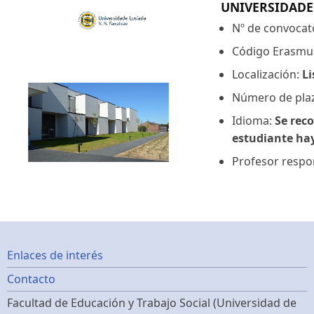
UNIVERSIDADE
Nº de convocat
Código Erasmu
Localización:
L
Número de pla
Idioma:
Se reco
estudiante hay
Profesor respon
Footer
Enlaces de interés
Contacto
menu
Facultad de Educación y Trabajo Social (Universidad de