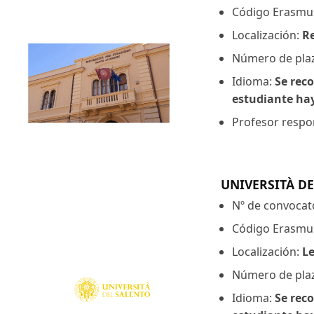
Código Erasmu
Localización:
Re
Número de pla
Idioma:
Se reco
estudiante hay
Profesor respon
UNIVERSITÀ D
Nº de convocat
Código Erasmu
Localización:
L
Número de pla
Idioma:
Se reco