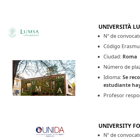
UNIVERSITÀ L
Nº de convocat
Código Erasmu
Ciudad:
Roma
Número de pla
Idioma:
Se reco
estudiante hay
Profesor respon
UNIVERSITY F
Nº de convocat