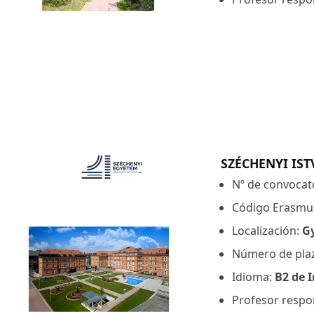
SZÉCHENYI IST
Nº de convocato
Código Erasmu
Localización:
G
Número de pla
Idioma:
B2 de I
Profesor respo