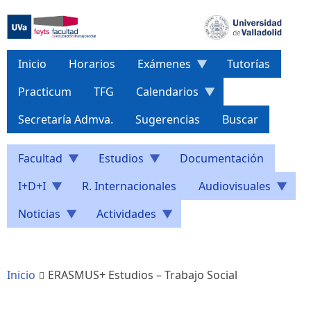
Pasar
al
contenido
principal
Inicio
Horarios
Exámenes
Tutorías
Practicum
TFG
Calendarios
Secretaría Admva.
Sugerencias
Buscar
Facultad
Estudios
Documentación
I+D+I
R. Internacionales
Audiovisuales
Noticias
Actividades
Inicio
ERASMUS+ Estudios – Trabajo Social