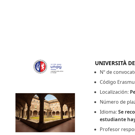
UNIVERSITÀ DE
Nº de convocat
Código Erasmu
Localización:
P
Número de pla
Idioma:
Se reco
estudiante hay
Profesor respon