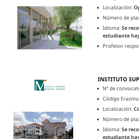
Localización:
O
Número de pla
Idioma:
Se reco
estudiante hay
Profesor respon
INSTITUTO SU
Nº de convocat
Código Erasmu
Localización:
C
Número de pla
Idioma:
Se reco
estudiante hay