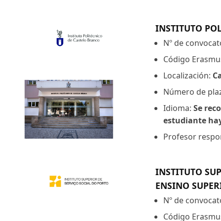
INSTITUTO PO
Nº de convocat
Código Erasmu
Localización:
C
Número de pla
Idioma:
Se reco
estudiante hay
Profesor respon
INSTITUTO SUP
ENSINO SUPERI
Nº de convocat
Código Erasmu