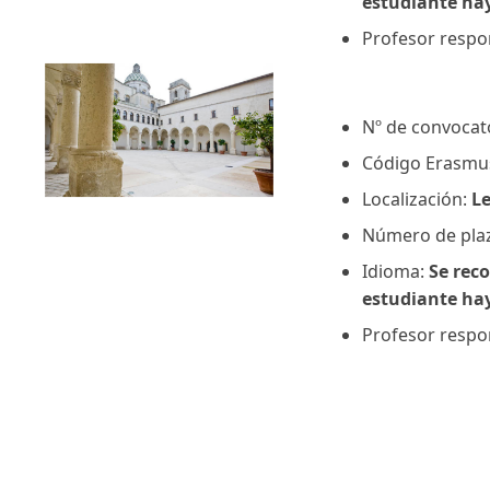
estudiante hay
Profesor respon
Nº de convocat
Código Erasmu
Localización:
L
Número de pla
Idioma:
Se reco
estudiante hay
Profesor respon