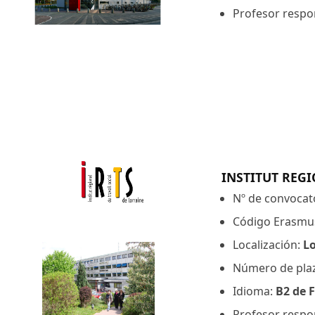
Profesor respon
INSTITUT REGI
Nº de convocato
Código Erasmu
Localización:
L
Número de pla
Idioma:
B2 de F
Profesor respon