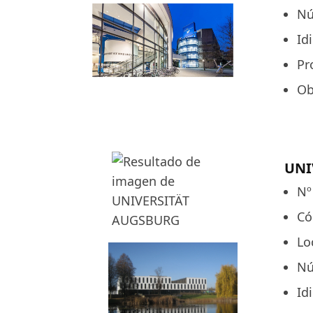
Nú
Id
Pr
Ob
UNI
Nº
Có
Lo
Nú
Id