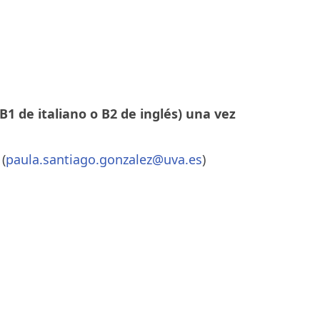
B1 de italiano o B2 de inglés) una vez
(
paula.santiago.gonzalez@uva.es
)