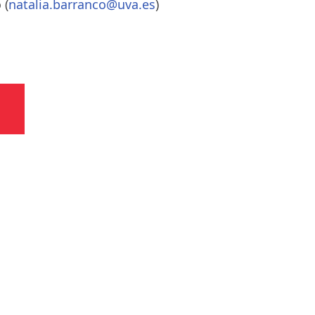
 (
natalia.barranco@uva.es
)