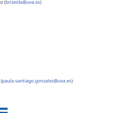
z (
brizeida@uva.es
)
(
paula.santiago.gonzalez@uva.es
)