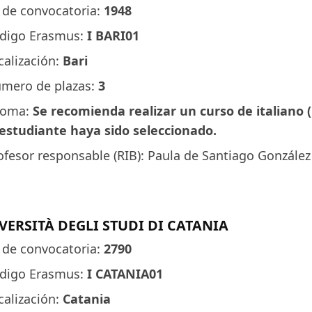
 de convocatoria:
1948
digo Erasmus:
I BARI01
calización:
Bari
mero de plazas:
3
ioma:
Se recomienda realizar un curso de italiano (
 estudiante haya sido seleccionado.
ofesor responsable (RIB): Paula de Santiago González 
VERSITÀ DEGLI STUDI DI CATANIA
 de convocatoria:
2790
digo Erasmus:
I CATANIA01
calización:
Catania