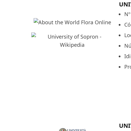
UNI
Nº
Có
Lo
Nú
Id
Pr
UNI