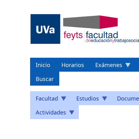
Pasar
al
contenido
principal
Inicio
Horarios
Exámenes
Buscar
Facultad
Estudios
Docume
Actividades