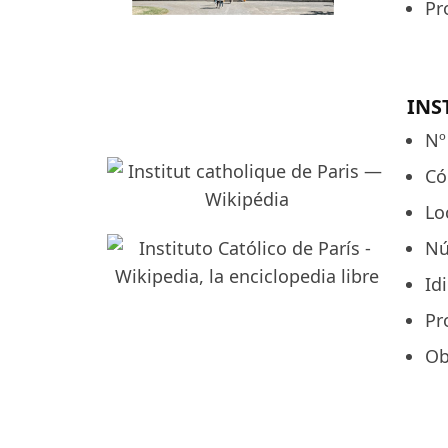
Pr
INS
Nº
Có
Lo
Nú
Id
Pr
Ob