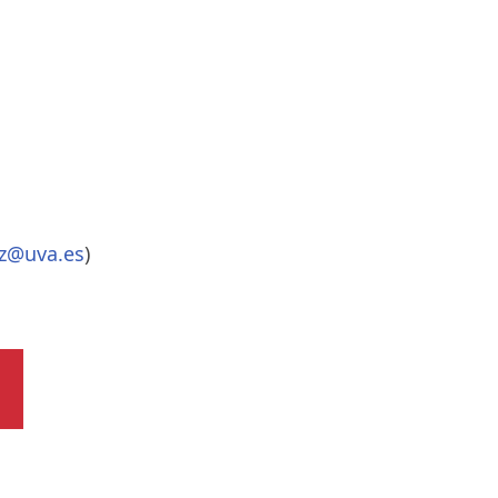
z@uva.es
)