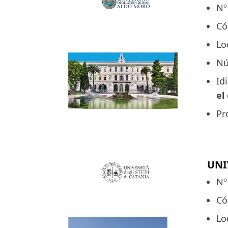
Nº
Có
Lo
Nú
Id
el
Pr
UNI
Nº
Có
Lo