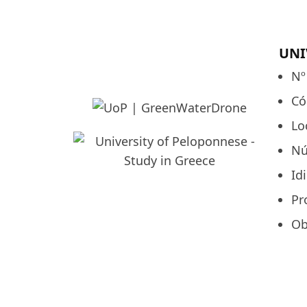
UNI
Nº
Có
Lo
Nú
Id
Pr
Ob