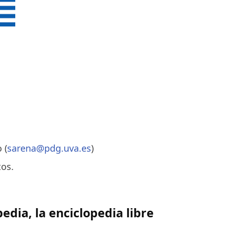
 (
sarena@pdg.uva.es
)
tos.