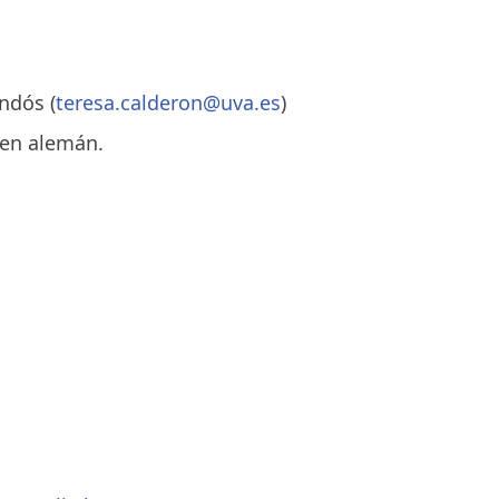
ndós (
teresa.calderon@uva.es
)
 en alemán.