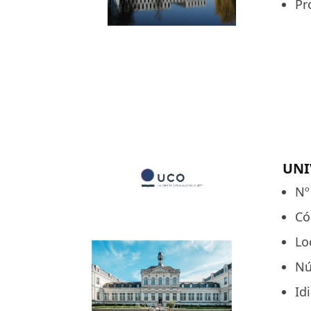
Pr
UNI
Nº
Có
Lo
Nú
Id