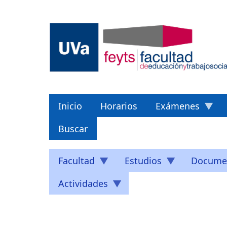
Pasar
al
contenido
principal
Inicio
Horarios
Exámenes
Buscar
Facultad
Estudios
Docume
Actividades