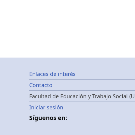
Footer
Enlaces de interés
Contacto
menu
Facultad de Educación y Trabajo Social (U
Menú
Iniciar sesión
Síguenos en:
de