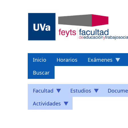
Pasar
al
contenido
principal
Inicio
Horarios
Exámenes
Buscar
Facultad
Estudios
Docume
Actividades