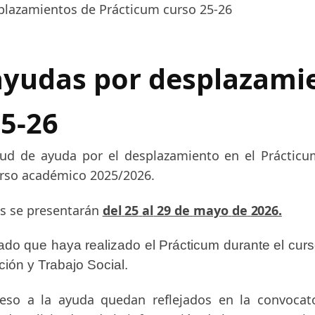
plazamientos de Prácticum curso 25-26
ayudas por desplazami
25-26
itud de ayuda por el desplazamiento en el Práctic
curso académico 2025/2026.
es
se
presentarán
del
25
al
29
de
mayo
de
2026.
do que haya realizado el Prácticum durante el cur
ión y Trabajo Social.
ceso a la ayuda quedan reflejados en la convocato