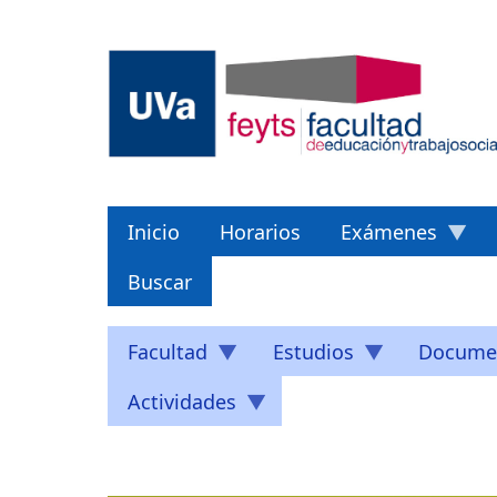
Pasar
al
contenido
principal
Inicio
Horarios
Exámenes
Buscar
Facultad
Estudios
Docume
Actividades